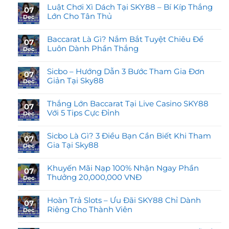
Luật Chơi Xì Dách Tại SKY88 – Bí Kíp Thắng
07
Lớn Cho Tân Thủ
Dec
Baccarat Là Gì? Nắm Bắt Tuyệt Chiêu Để
07
Luôn Dành Phần Thắng
Dec
Sicbo – Hướng Dẫn 3 Bước Tham Gia Đơn
07
Giản Tại Sky88
Dec
Thắng Lớn Baccarat Tại Live Casino SKY88
07
Với 5 Tips Cực Đỉnh
Dec
Sicbo Là Gì? 3 Điều Bạn Cần Biết Khi Tham
07
Gia Tại Sky88
Dec
Khuyến Mãi Nạp 100% Nhận Ngay Phần
07
Thưởng 20,000,000 VNĐ
Dec
Hoàn Trả Slots – Ưu Đãi SKY88 Chỉ Dành
07
Riêng Cho Thành Viên
Dec