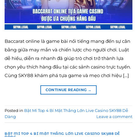
Bạn có thể trò chuyện trực tiếp với các dealer qua hệ thống
chat, vừa chơi vừa “tám” cực chill. Các dealer không chỉ
chuyên nghiệp mà còn siêu thân thiện, giúp bạn cảm thấy
thoải mái trong từng ván cược. Công nghệ livestream chất
lượng cao đảm bảo hình ảnh rõ nét, không lag, không giật.
Baccarat online là game bài nổi tiếng mang đến sự cân
bằng giữa may mắn và chiến lược cho người chơi. Luật
Trải nghiệm đỉnh cao với các trò chơi tại
Live casino SKY88
dễ hiểu, diễn ra nhanh đã giúp trò chơi trở thành lựa
chọn yêu thích hàng đầu tại các sảnh casino trực tuyến.
Live casino SKY88
mang đến một thế giới trò chơi đa
Cùng SKY88 khám phá tựa game và mẹo chơi hiệu […]
dạng, nơi bạn có thể thỏa sức đắm chìm trong những ván
cược kịch tính và đầy màu sắc. Từ các tựa game bài kinh
CONTINUE READING
→
điển đến những trò slot quay là trúng, mỗi trò đều được
thiết kế để khơi dậy cảm giác phấn khích tột độ.
Posted in
Bật Mí Top 4 Bí Mật Thắng Lớn Live Casino SKY88 Dễ
Dàng
Leave a comment
BẬT MÍ TOP 4 BÍ MẬT THẮNG LỚN LIVE CASINO SKY88 DỄ
DÀNG