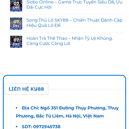
Sicbo Online – Game Trực Tuyến Siêu Dễ, Ưu
07
Đãi Cực Hời
Dec
Song Thủ Lô SKY88 – Chiến Thuật Đánh Cặp
07
Hiệu Quả Lô Đề
Dec
Hoàn Trả Thể Thao – Nhận Tỷ Lệ Khủng,
07
Càng Cược Càng Lợi
Dec
LIÊN HỆ KY88
Địa Chỉ: Ngõ 351 Đường Thụy Phương, Thuỵ
Phương, Bắc Từ Liêm, Hà Nội, Việt Nam
SDT: 0972945738