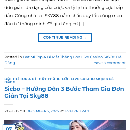
khoản ngân hàng đến ví điện tử, giúp bạn dễ dàng quản lý
đơn giản, đa dạng cửa cược và tỷ lệ trả thưởng cực hấp
tài khoản. Theo báo cáo gần đây, 95% người chơi hài lòng
dẫn. Cùng nhà cái SKY88 nắm chắc quy tắc cùng mẹo
với tốc độ xử lý giao dịch của nền tảng.
đầu tư thông minh để gia tăng cơ […]
Hỗ trợ 24/7, chuyên nghiệp
CONTINUE READING
→
Đội ngũ chăm sóc khách hàng của nhà cái hoạt động 24/7,
sẵn sàng giải đáp mọi thắc mắc của bạn trong tích tắc. Từ
hướng dẫn đăng ký, nạp tiền đến xử lý lỗi kỹ thuật, tất cả
Posted in
Bật Mí Top 4 Bí Mật Thắng Lớn Live Casino SKY88 Dễ
Dàng
Leave a comment
đều được xử lý nhanh gọn, tận tình. Bạn có thể liên hệ qua
hotline, chat trực tuyến hoặc email, mọi kênh đều siêu tiện
BẬT MÍ TOP 4 BÍ MẬT THẮNG LỚN LIVE CASINO SKY88 DỄ
lợi. Nhân viên được đào tạo bài bản, luôn giữ thái độ thân
DÀNG
Sicbo – Hướng Dẫn 3 Bước Tham Gia Đơn
thiện, giúp bạn cảm thấy được quan tâm thực sự.
Giản Tại Sky88
Ứng dụng di động
Để đáp ứng nhu cầu “chơi là phải tiện”, hệ thống đã phát
POSTED ON
DECEMBER 7, 2025
BY
EVELYN TRAN
triển ứng dụng di động tối ưu cho cả iOS và Android. App
này không chỉ nhẹ mà còn tích hợp đầy đủ tính năng như
07