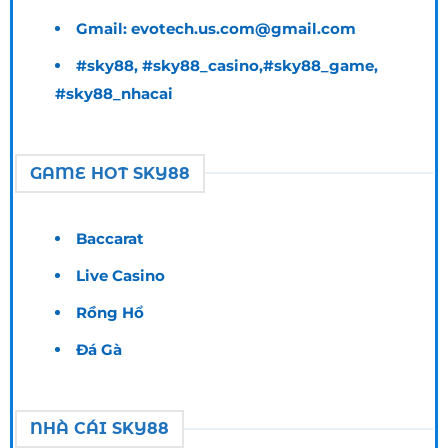
Gmail:
evotech.us.com@gmail.com
#sky88, #sky88_casino,#sky88_game,
#sky88_nhacai
GAME HOT SKY88
Baccarat
Live Casino
Rồng Hổ
Đá Gà
NHÀ CÁI SKY88