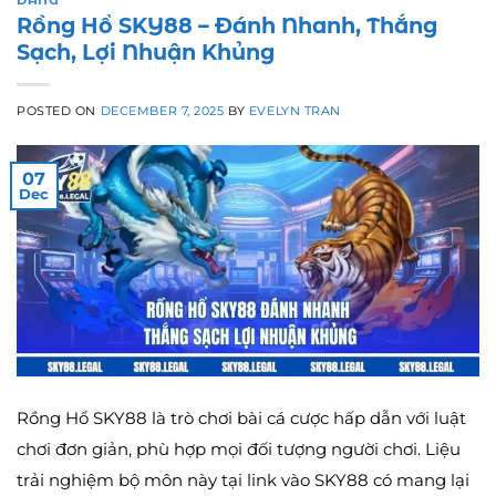
Rồng Hổ SKY88 – Đánh Nhanh, Thắng
Sạch, Lợi Nhuận Khủng
POSTED ON
DECEMBER 7, 2025
BY
EVELYN TRAN
Trải nghiệm đỉnh cao với các trò chơi tại Live casino SKY88
07
Dec
Baccarat là lựa chọn hàng đầu cho những ai yêu
thích sự sang trọng và chiến lược. Trò chơi này đơn
giản nhưng đầy cuốn hút, với luật chơi dễ nắm bắt chỉ
sau vài ván. Bạn có thể chọn đặt cược vào Nhà cái,
Người chơi hoặc Hòa, mỗi cửa đều mang đến cơ hội
thử vận may. Hệ thống livestream sắc nét kết nối bạn
với dealer người thật, tạo cảm giác hồi hộp như ở sòng
Rồng Hổ SKY88 là trò chơi bài cá cược hấp dẫn với luật
bạc thực thụ.
chơi đơn giản, phù hợp mọi đối tượng người chơi. Liệu
Poker tại
Live casino SKY88
là sân chơi dành cho
trải nghiệm bộ môn này tại link vào SKY88 có mang lại