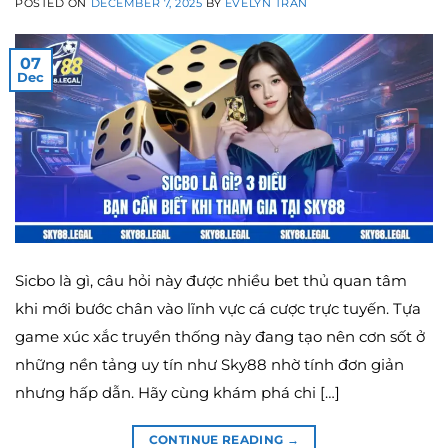
POSTED ON
DECEMBER 7, 2025
BY
EVELYN TRAN
07
Dec
Sicbo là gì, câu hỏi này được nhiều bet thủ quan tâm
khi mới bước chân vào lĩnh vực cá cược trực tuyến. Tựa
game xúc xắc truyền thống này đang tạo nên cơn sốt ở
những nền tảng uy tín như Sky88 nhờ tính đơn giản
nhưng hấp dẫn. Hãy cùng khám phá chi […]
CONTINUE READING
→