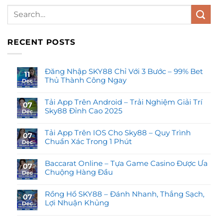
RECENT POSTS
Đăng Nhập SKY88 Chỉ Với 3 Bước – 99% Bet
11
Thủ Thành Công Ngay
Dec
Tải App Trên Android – Trải Nghiệm Giải Trí
07
Sky88 Đỉnh Cao 2025
Dec
Tải App Trên IOS Cho Sky88 – Quy Trình
07
Chuẩn Xác Trong 1 Phút
Dec
Baccarat Online – Tựa Game Casino Được Ưa
07
Chuộng Hàng Đầu
Dec
Rồng Hổ SKY88 – Đánh Nhanh, Thắng Sạch,
07
Lợi Nhuận Khủng
Dec